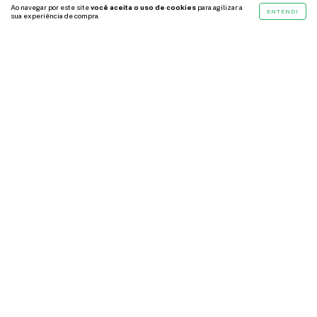
Ao navegar por este site
você aceita o uso de cookies
para agilizar a
ENTENDI
sua experiência de compra.
TROCAS E DEVOLUÇÕES
CONTATO
ENTRE EM CONTATO
551532124762
1532124762
atendimento@drfmloja.com.br
Av. Dr. Afonso Vergueiro, 1573 - Centro - Sorocaba - SP