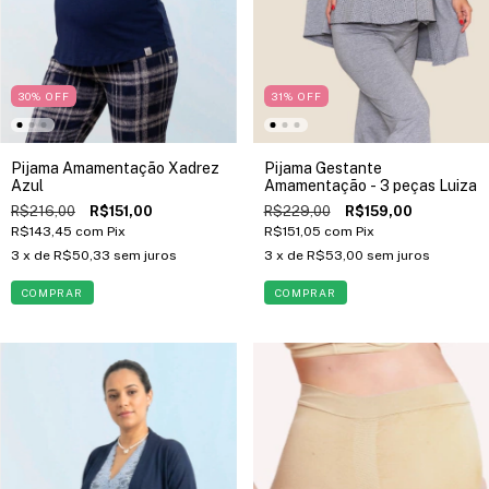
30
%
OFF
31
%
OFF
Pijama Amamentação Xadrez
Pijama Gestante
Azul
Amamentação - 3 peças Luiza
R$216,00
R$151,00
R$229,00
R$159,00
R$143,45
com
Pix
R$151,05
com
Pix
3
x de
R$50,33
sem juros
3
x de
R$53,00
sem juros
COMPRAR
COMPRAR