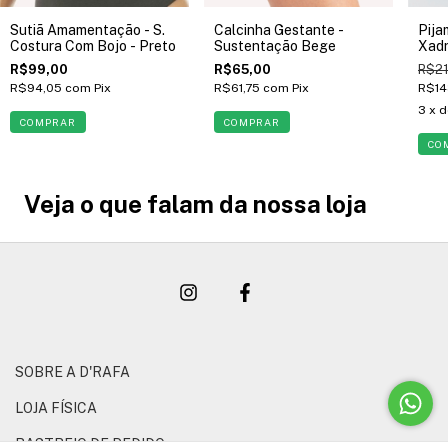
Sutiã Amamentação - S.
Calcinha Gestante -
Pij
Costura Com Bojo - Preto
Sustentação Bege
Xadr
R$99,00
R$65,00
R$21
R$94,05
com
Pix
R$61,75
com
Pix
R$14
3
x 
COMPRAR
COMPRAR
CO
Veja o que falam da nossa loja
SOBRE A D'RAFA
LOJA FÍSICA
RASTREIO DE PEDIDO