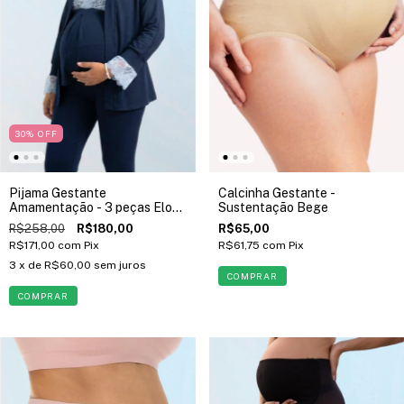
30
%
OFF
Pijama Gestante
Calcinha Gestante -
Amamentação - 3 peças Eloá
Sustentação Bege
Azul
R$258,00
R$180,00
R$65,00
R$171,00
com
Pix
R$61,75
com
Pix
3
x de
R$60,00
sem juros
COMPRAR
COMPRAR