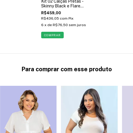
Kit 02 Calças Pretas -
Skinny Black e Flare
Moletinho
R$459,00
R$436,05
com
Pix
6
x de
R$76,50
sem juros
COMPRAR
Para comprar com esse produto