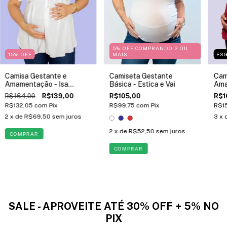
5% OFF COMPRANDO 2 OU
15
%
OFF
MAIS
ES
Camisa Gestante e
Camiseta Gestante
Cam
Amamentação - Isa
Básica - Estica e Vai
Ama
Branca
R$164,00
R$139,00
R$105,00
R$1
R$132,05
com
Pix
R$99,75
com
Pix
R$1
2
x de
R$69,50
sem juros
3
x 
2
x de
R$52,50
sem juros
COMPRAR
COMPRAR
SALE - APROVEITE ATÉ 30% OFF + 5% NO
PIX