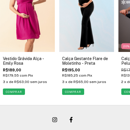
20
%
Vestido Grávida Alça -
Calça Gestante Flare de
Calç
Emily Rosa
Moletinho - Preta
Pelu
R$189,00
R$195,00
R$17
R$179,55
com
Pix
R$185,25
com
Pix
R$13
3
x de
R$63,00
sem juros
3
x de
R$65,00
sem juros
2
x 
COMPRAR
COMPRAR
CO