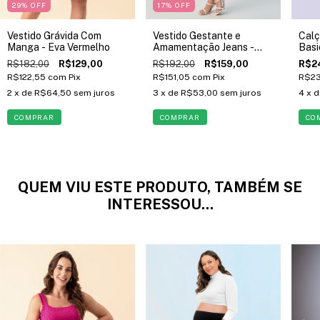
29
% OFF
17
% OFF
Vestido Grávida Com
Vestido Gestante e
Calç
Manga - Eva Vermelho
Amamentação Jeans -
Basi
Sophia
R$182,00
R$129,00
R$192,00
R$159,00
R$2
R$122,55
com
Pix
R$151,05
com
Pix
R$23
2
x de
R$64,50
sem juros
3
x de
R$53,00
sem juros
4
x 
COMPRAR
COMPRAR
CO
QUEM VIU ESTE PRODUTO, TAMBÉM SE
INTERESSOU...