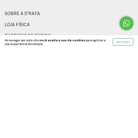
SOBRE A D'RAFA
LOJA FÍSICA
RASTREIO DE PEDIDO
Ao navegar por este site
você aceita o uso de cookies
para agilizar a
ENTENDI
sua experiência de compra.
TROCAS E DEVOLUÇÕES
CONTATO
ENTRE EM CONTATO
551532124762
1532124762
atendimento@drfmloja.com.br
Av. Dr. Afonso Vergueiro, 1573 - Centro - Sorocaba - SP