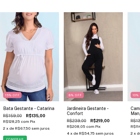
15
% OFF
8
% OFF
10
%
Bata Gestante - Catarina
Jardineira Gestante -
Cami
Confort
Man
R$159,00
R$135,00
R$239,00
R$219,00
R$13
R$128,25
com
Pix
R$208,05
com
Pix
R$11
2
x de
R$67,50
sem juros
4
x de
R$54,75
sem juros
2
x 
COMPRAR